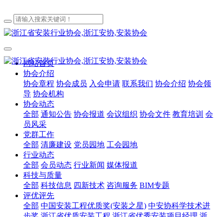
网站首页
协会介绍
协会章程
协会成员
入会申请
联系我们
协会介绍
协会领
导
协会机构
协会动态
全部
通知公告
协会报道
会议组织
协会文件
教育培训
会
员风采
党群工作
全部
清廉建设
党员园地
工会园地
行业动态
全部
会员动态
行业新闻
媒体报道
科技与质量
全部
科技信息
四新技术
咨询服务
BIM专题
评优评先
全部
中国安装工程优质奖(安装之星)
中安协科学技术进
步奖
浙江省优质安装工程
浙江省优秀安装项目经理
浙