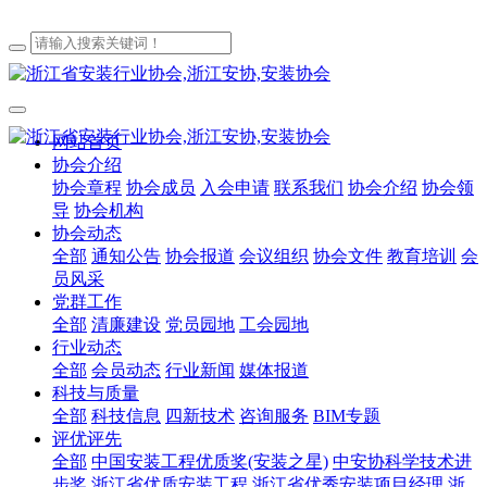
网站首页
协会介绍
协会章程
协会成员
入会申请
联系我们
协会介绍
协会领
导
协会机构
协会动态
全部
通知公告
协会报道
会议组织
协会文件
教育培训
会
员风采
党群工作
全部
清廉建设
党员园地
工会园地
行业动态
全部
会员动态
行业新闻
媒体报道
科技与质量
全部
科技信息
四新技术
咨询服务
BIM专题
评优评先
全部
中国安装工程优质奖(安装之星)
中安协科学技术进
步奖
浙江省优质安装工程
浙江省优秀安装项目经理
浙